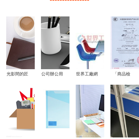
光影間的匠
公司辦公用
世界工廠網
「商品檢
心 商務攝
品創業，你
引領辦公用
驗」海關口
影圖與辦公
需要了解的
品與健身器
岸驗核監管
用品的藝術
成本全解
材批發新紀
證件之商品
共鳴
析！
元
檢驗篇 辦
公用品