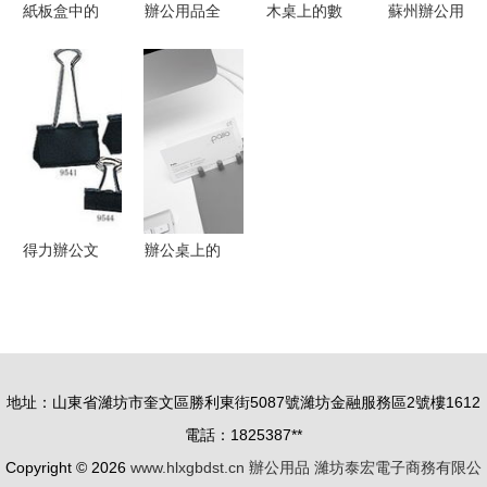
紙板盒中的
辦公用品全
木桌上的數
蘇州辦公用
辦公大世界
面選購指南
字協奏曲
品公司
高效收納與
與產品庫優
辦公用品如
創意結合的
化建議
何重塑我們
秘訣
的工作空間
得力辦公文
辦公桌上的
具全市配送
藝術 六款
天津得力文
美學與實用
具助您高效
兼得的辦公
辦公
用具
地址：山東省濰坊市奎文區勝利東街5087號濰坊金融服務區2號樓1612
電話：1825387**
Copyright © 2026
www.hlxgbdst.cn
辦公用品
濰坊泰宏電子商務有限公